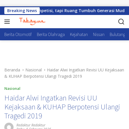
Langsung ke konten
 Sekadar Kompetisi, tapi Ruang Tumbuh Generasi Muda
Breaking News
Berita Otomotif
Berita Olahraga
Kejahatan
Nissan
Bulutangki
Beranda
Nasional
Haidar Alwi Ingatkan Revisi UU Kejaksaan
& KUHAP Berpotensi Ulangi Tragedi 2019
Nasional
Haidar Alwi Ingatkan Revisi UU
Kejaksaan & KUHAP Berpotensi Ulangi
Tragedi 2019
Redaktur Redaktur